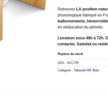
était :
est :
59,90€.
49,90
Retrouvez
LA position nature
physiologique fabriqué en Fr
ballonnements, hémorroïdes
en rééducation du périnée.
Livraison sous 48h à 72h. 
contacter. Satisfait ou remb
Rupture de stock
UGS :
ACC-FR
Catégorie :
Tabouret WC Bois