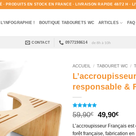
· PRODUITS EN STOCK EN FRANCE · LIVRAISON RAPIDE 48/72 H · LIV
L’INFOGRAPHIE !
BOUTIQUE TABOURETS WC
ARTICLES
FAQ
0977198614
CONTACT
de 8h à 10h
ACCUEIL
/
TABOURET WC
/
L’accroupisseur
responsable & 
Noté
2
5
sur
Le
Le
59,90
49,90
€
€
5 basé sur
prix
prix
notations
L’accroupisseur Français est
client
initial
actue
forêt française, fabrication en 