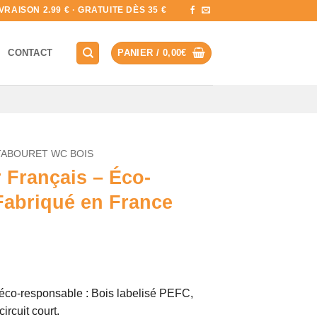
RAISON 2.99 € · GRATUITE DÈS 35 €
CONTACT
PANIER /
0,00
€
TABOURET WC BOIS
 Français – Éco-
Fabriqué en France
 éco-responsable : Bois labelisé PEFC,
l
circuit court.