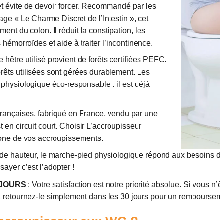
rt et évite de devoir forcer. Recommandé par les
ge « Le Charme Discret de l’Intestin », cet
nt du colon. Il réduit la constipation, les
 hémorroïdes et aide à traiter l’incontinence.
 hêtre utilisé provient de forêts certifiées PEFC.
orêts utilisées sont gérées durablement. Les
 physiologique éco-responsable : il est déjà
 françaises, fabriqué en France, vendu par une
en circuit court. Choisir L’accroupisseur
rbone de vos accroupissements.
e hauteur, le marche-pied physiologique répond aux besoins de t
ayer c’est l’adopter !
 JOURS
: Votre satisfaction est notre priorité absolue. Si vous n
, retournez-le simplement dans les 30 jours pour un rembourse