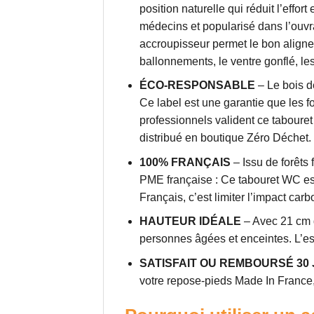
position naturelle qui réduit l’effo
médecins et popularisé dans l’ouvra
accroupisseur permet le bon aligneme
ballonnements, le ventre gonflé, les
ÉCO-RESPONSABLE
– Le bois de
Ce label est une garantie que les f
professionnels valident ce tabouret
distribué en boutique Zéro Déchet.
100% FRANÇAIS
– Issu de forêts
PME française : Ce tabouret WC est 
Français, c’est limiter l’impact ca
HAUTEUR IDÉALE
– Avec 21 cm d
personnes âgées et enceintes. L’ess
SATISFAIT OU REMBOURSÉ 30
votre repose-pieds Made In France