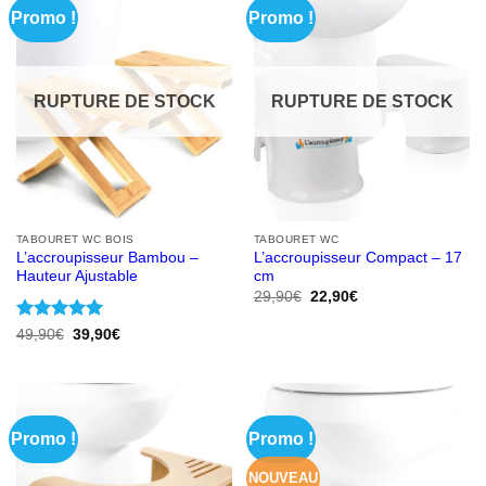
Promo !
Promo !
RUPTURE DE STOCK
RUPTURE DE STOCK
TABOURET WC BOIS
TABOURET WC
L’accroupisseur Bambou –
L’accroupisseur Compact – 17
Hauteur Ajustable
cm
Le
Le
29,90
€
22,90
€
prix
prix
initial
actuel
Note
5
sur
Le
Le
49,90
€
39,90
€
était :
est :
prix
prix
5
29,90€.
22,90€.
initial
actuel
était :
est :
49,90€.
39,90€.
Promo !
Promo !
NOUVEAU