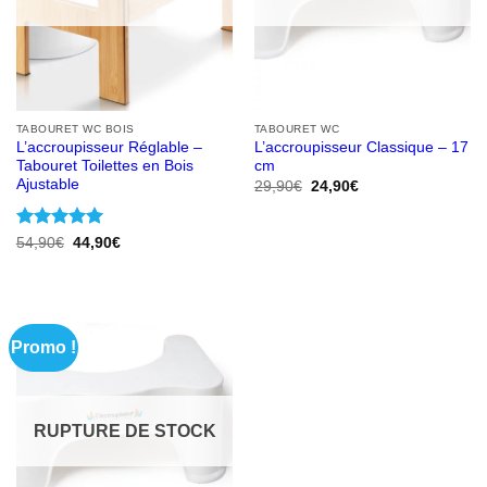
TABOURET WC BOIS
TABOURET WC
L’accroupisseur Réglable –
L’accroupisseur Classique – 17
Tabouret Toilettes en Bois
cm
Ajustable
Le
Le
29,90
€
24,90
€
prix
prix
initial
actuel
était :
est :
Note
5
sur
Le
Le
29,90€.
24,90€.
54,90
€
44,90
€
prix
prix
5
initial
actuel
était :
est :
54,90€.
44,90€.
Promo !
RUPTURE DE STOCK