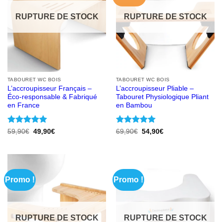
RUPTURE DE STOCK
RUPTURE DE STOCK
TABOURET WC BOIS
TABOURET WC BOIS
L’accroupisseur Français –
L’accroupisseur Pliable –
Éco-responsable & Fabriqué
Tabouret Physiologique Pliant
en France
en Bambou
Note
5
sur
Note
5
sur
Le
Le
Le
Le
59,90
€
49,90
€
69,90
€
54,90
€
prix
prix
prix
prix
5
5
initial
actuel
initial
actuel
était :
est :
était :
est :
59,90€.
49,90€.
69,90€.
54,90€.
Promo !
Promo !
RUPTURE DE STOCK
RUPTURE DE STOCK