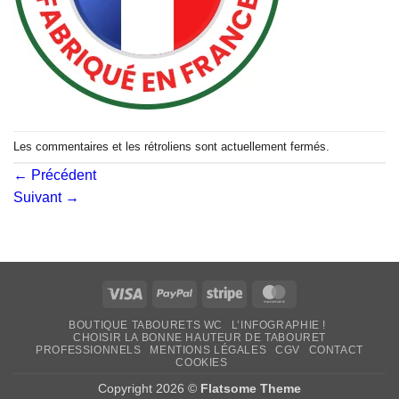
Les commentaires et les rétroliens sont actuellement fermés.
←
Précédent
Suivant
→
Visa
PayPal
Stripe
MasterCard
BOUTIQUE TABOURETS WC
L’INFOGRAPHIE !
CHOISIR LA BONNE HAUTEUR DE TABOURET
PROFESSIONNELS
MENTIONS LÉGALES
CGV
CONTACT
COOKIES
Copyright 2026 ©
Flatsome Theme