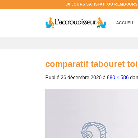
Passer
30 JOURS SATISFAIT OU REMBOURSÉ 
au
contenu
ACCUEIL
comparatif tabouret toi
Publié
26 décembre 2020
à
880 × 586
da